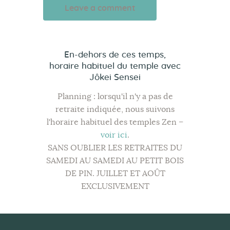
A
l
En-dehors de ces temps,
t
horaire habituel
du temple avec
e
Jôkei Sensei
r
Planning : lorsqu'il n'y a pas de
n
retraite indiquée, nous suivons
a
l'horaire habituel des temples Zen –
t
voir ici
.
i
SANS OUBLIER LES RETRAITES DU
v
SAMEDI AU SAMEDI AU PETIT BOIS
e
DE PIN. JUILLET ET AOÛT
:
EXCLUSIVEMENT