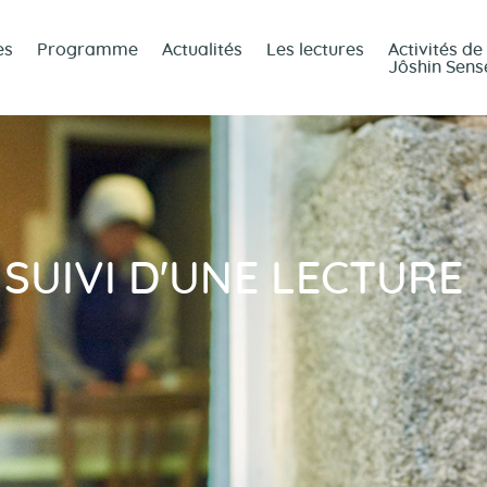
Accueil
es
Programme
Actualités
Les lectures
Activités de
Jôshin Sens
Le temple
Les
enseignantes
Programme
 SUIVI D'UNE LECTURE
Actualités
Les lectures
Activités de
Jôshin Sensei