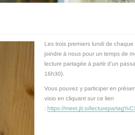
Daishin
Galerie
Contact &
Les trois premiers lundi de chaqu
infos pratiques
joindre à nous pour un temps de mé
lecture partagée à partir d’un pas
Liens &
16h30).
organismes
Vous pouvez y participer en présen
proches
visio en cliquant sur ce lien
:
https://meet.jit.si/lectureparta