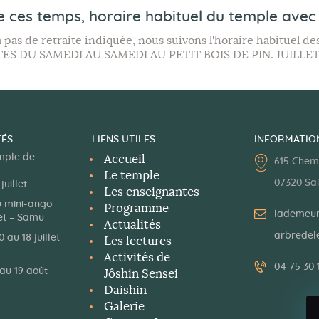
e ces temps,
horaire habituel
du temple avec 
y a pas de retraite indiquée, nous suivons l'horaire habituel 
TES DU SAMEDI AU SAMEDI AU PETIT BOIS DE PIN. JUILL
TÉS
LIENS UTILES
INFORMATIO
mple de
Accueil
615 Chem
Le temple
07320 Sa
juillet
Les enseignantes
u mini-ango
Programme
lademeur
let – Samu
Actualités
arbredele
 au 18 juillet
Les lectures
Activités de
04 75 30 
 au 19 août
Jôshin Sensei
Daishin
Galerie