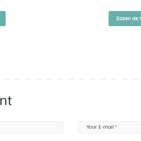
Zazen de 
nt