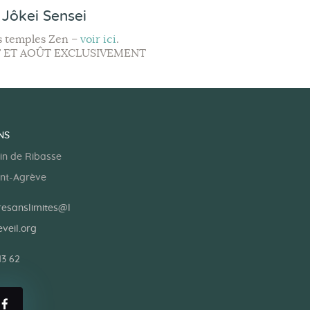
Jôkei Sensei
des temples Zen –
voir ici
.
ET ET AOÛT EXCLUSIVEMENT
NS
in de Ribasse
int-Agrève
esanslimites@l
veil.org
13 62