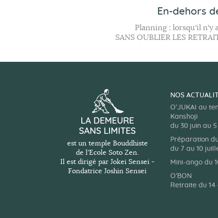
A
En-dehors d
l
t
Planning : lorsqu'il n'
e
SANS OUBLIER LES RETRAI
r
n
a
t
i
NOS ACTUALI
v
e
O’JUKAI au te
:
Kanshoji
du 30 juin au 5 
Préparation d
est un temple Bouddhiste
du 7 au 10 juil
de l'Ecole Soto Zen.
Il est dirigé par Jokei Sensei -
Mini-ango du 10
Fondatrice Joshin Sensei
O’BON
Retraite du 14