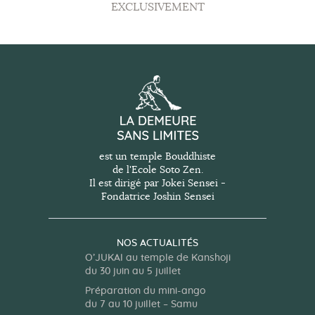
n
EXCLUSIVEMENT
e
m
e
n
t
s
est un temple Bouddhiste
de l'Ecole Soto Zen.
Il est dirigé par Jokei Sensei -
Fondatrice Joshin Sensei
NOS ACTUALITÉS
O’JUKAI au temple de Kanshoji
du 30 juin au 5 juillet
Préparation du mini-ango
du 7 au 10 juillet – Samu