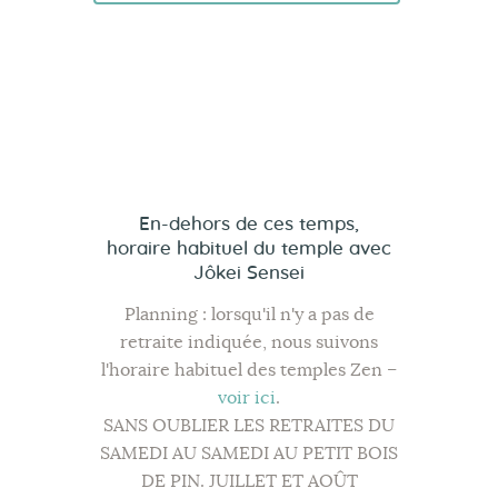
i
d
v
v
g
a
è
è
a
t
n
n
t
e
e
e
i
m
.
m
e
o
e
n
n
t
n
d
En-dehors de ces temps,
t
horaire habituel
du temple avec
e
s
Jôkei Sensei
v
u
Planning : lorsqu'il n'y a pas de
retraite indiquée, nous suivons
e
l'horaire habituel des temples Zen –
s
voir ici
.
É
SANS OUBLIER LES RETRAITES DU
v
SAMEDI AU SAMEDI AU PETIT BOIS
è
DE PIN. JUILLET ET AOÛT