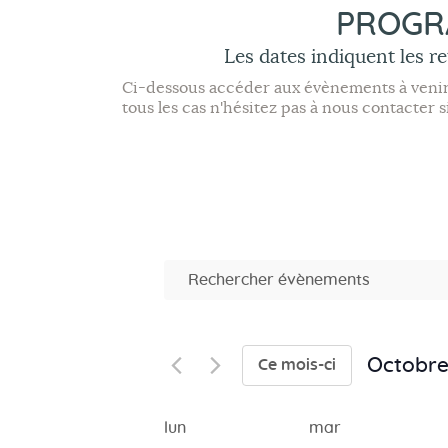
PROGRA
Les dates indiquent les r
Ci-dessous accéder aux évènements à venir, 
tous les cas n'hésitez pas à nous contacter
R
S
a
e
i
s
c
i
Octobr
Ce mois-ci
h
r
S
m
é
e
o
l
C
lun
mar
t
e