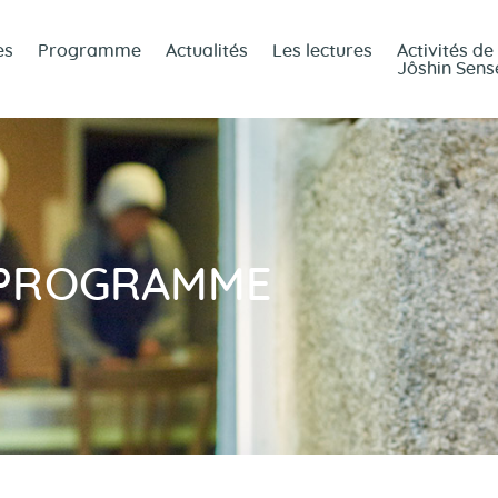
Accueil
es
Programme
Actualités
Les lectures
Activités de
Jôshin Sens
Le temple
Les
enseignantes
Programme
 PROGRAMME
Actualités
Les lectures
Activités de
Jôshin Sensei