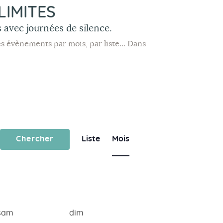
IMITES
 avec journées de silence.
 évènements par mois, par liste... Dans
N
Chercher
Liste
Mois
a
v
i
g
a
sam
dim