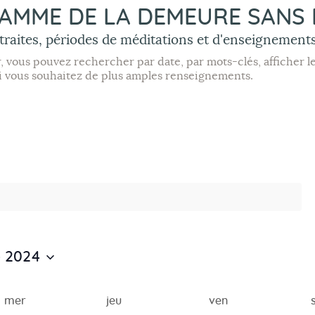
Daishin
MME DE LA DEMEURE SANS L
etraites, périodes de méditations et d'enseignements
Galerie
vous pouvez rechercher par date, par mots-clés, afficher les
 si vous souhaitez de plus amples renseignements.
Contact &
infos pratiques
Liens &
organismes
proches
e 2024
mer
jeu
ven