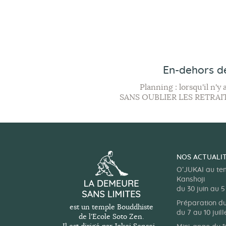
e
e
,
,
è
m
m
n
e
e
e
n
n
m
t
t
En-dehors d
,
,
e
Planning : lorsqu'il n'
SANS OUBLIER LES RETRAI
n
t
s
NOS ACTUALI
O’JUKAI au te
Kanshoji
du 30 juin au 5 
Préparation d
est un temple Bouddhiste
du 7 au 10 juil
de l'Ecole Soto Zen.