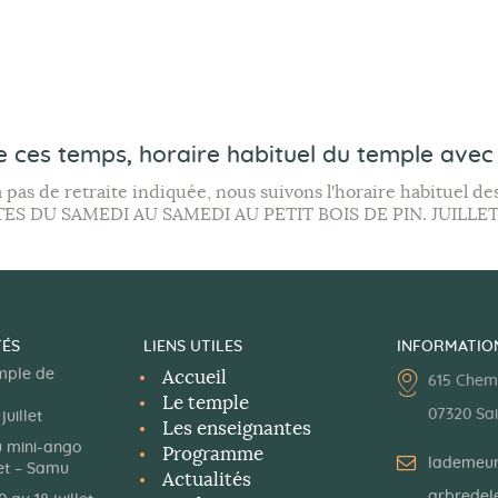
e
e
e
,
,
,
m
m
m
e
e
e
n
n
n
t
t
t
e ces temps,
horaire habituel
du temple avec 
,
,
s
y a pas de retraite indiquée, nous suivons l'horaire habituel 
TES DU SAMEDI AU SAMEDI AU PETIT BOIS DE PIN. JUILL
,
TÉS
LIENS UTILES
INFORMATIO
mple de
Accueil
615 Chem
Le temple
07320 Sa
juillet
Les enseignantes
u mini-ango
Programme
lademeur
let – Samu
Actualités
arbredele