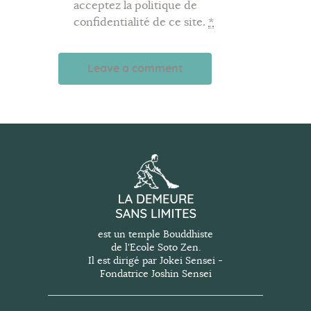
acceptez la politique de
confidentialité de ce site.
*
A
l
t
e
r
n
a
t
est un temple Bouddhiste
de l'Ecole Soto Zen.
i
Il est dirigé par Jokei Sensei -
v
Fondatrice Joshin Sensei
e
: