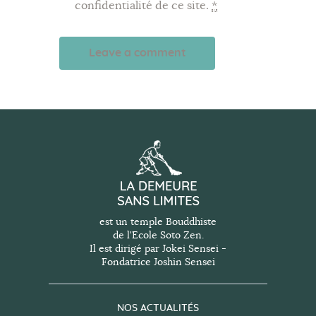
confidentialité de ce site.
*
A
l
t
e
r
n
a
t
est un temple Bouddhiste
de l'Ecole Soto Zen.
i
Il est dirigé par Jokei Sensei -
v
Fondatrice Joshin Sensei
e
:
NOS ACTUALITÉS