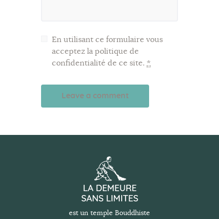
En utilisant ce formulaire vous
acceptez la politique de
confidentialité de ce site.
*
A
l
t
e
r
n
a
t
est un temple Bouddhiste