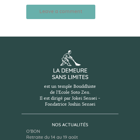
A
l
t
e
r
n
a
t
est un temple Bouddhiste
de l'Ecole Soto Zen.
i
Il est dirigé par Jokei Sensei -
v
Fondatrice Joshin Sensei
e
:
NOS ACTUALITÉS
O’BON
Retraite du 14 au 19 août